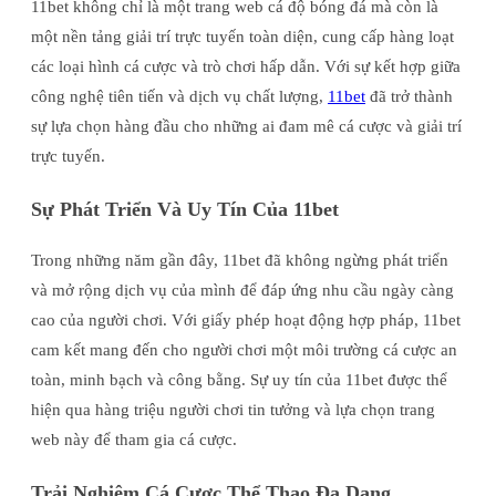
11bet không chỉ là một trang web cá độ bóng đá mà còn là
một nền tảng giải trí trực tuyến toàn diện, cung cấp hàng loạt
các loại hình cá cược và trò chơi hấp dẫn. Với sự kết hợp giữa
công nghệ tiên tiến và dịch vụ chất lượng,
11bet
đã trở thành
sự lựa chọn hàng đầu cho những ai đam mê cá cược và giải trí
trực tuyến.
Sự Phát Triển Và Uy Tín Của 11bet
Trong những năm gần đây, 11bet đã không ngừng phát triển
và mở rộng dịch vụ của mình để đáp ứng nhu cầu ngày càng
cao của người chơi. Với giấy phép hoạt động hợp pháp, 11bet
cam kết mang đến cho người chơi một môi trường cá cược an
toàn, minh bạch và công bằng. Sự uy tín của 11bet được thể
hiện qua hàng triệu người chơi tin tưởng và lựa chọn trang
web này để tham gia cá cược.
Trải Nghiệm Cá Cược Thể Thao Đa Dạng