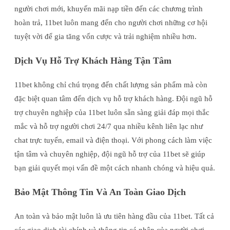
người chơi mới, khuyến mãi nạp tiền đến các chương trình
hoàn trả, 11bet luôn mang đến cho người chơi những cơ hội
tuyệt vời để gia tăng vốn cược và trải nghiệm nhiều hơn.
Dịch Vụ Hỗ Trợ Khách Hàng Tận Tâm
11bet không chỉ chú trọng đến chất lượng sản phẩm mà còn
đặc biệt quan tâm đến dịch vụ hỗ trợ khách hàng. Đội ngũ hỗ
trợ chuyên nghiệp của 11bet luôn sẵn sàng giải đáp mọi thắc
mắc và hỗ trợ người chơi 24/7 qua nhiều kênh liên lạc như
chat trực tuyến, email và điện thoại. Với phong cách làm việc
tận tâm và chuyên nghiệp, đội ngũ hỗ trợ của 11bet sẽ giúp
bạn giải quyết mọi vấn đề một cách nhanh chóng và hiệu quả.
Bảo Mật Thông Tin Và An Toàn Giao Dịch
An toàn và bảo mật luôn là ưu tiên hàng đầu của 11bet. Tất cả