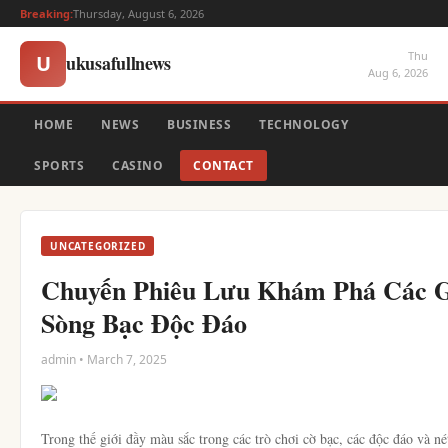
Breaking:
Thursday, August 6, 2026
Thu
ukusafullnews
U
Aug 6, 2026
HOME
NEWS
BUSINESS
TECHNOLOGY
SPORTS
CASINO
CONTACT
UNCATEGORIZED
Chuyến Phiêu Lưu Khám Phá Các 
Sòng Bạc Độc Đáo
admin • March 7, 2025
Trong thế giới đầy màu sắc trong các trò chơi cờ bạc, các độc đáo và né