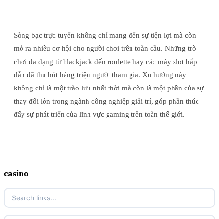
Sòng bạc trực tuyến không chỉ mang đến sự tiện lợi mà còn
mở ra nhiều cơ hội cho người chơi trên toàn cầu. Những trò
chơi đa dạng từ blackjack đến roulette hay các máy slot hấp
dẫn đã thu hút hàng triệu người tham gia. Xu hướng này
không chỉ là một trào lưu nhất thời mà còn là một phần của sự
thay đổi lớn trong ngành công nghiệp giải trí, góp phần thúc
đẩy sự phát triển của lĩnh vực gaming trên toàn thế giới.
casino