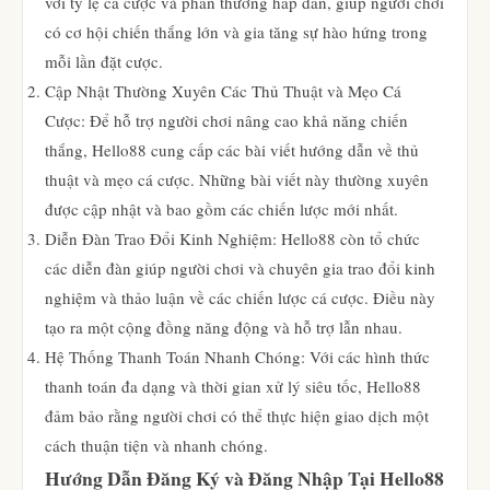
với tỷ lệ cá cược và phần thưởng hấp dẫn, giúp người chơi
có cơ hội chiến thắng lớn và gia tăng sự hào hứng trong
mỗi lần đặt cược.
Cập Nhật Thường Xuyên Các Thủ Thuật và Mẹo Cá
Cược: Để hỗ trợ người chơi nâng cao khả năng chiến
thắng, Hello88 cung cấp các bài viết hướng dẫn về thủ
thuật và mẹo cá cược. Những bài viết này thường xuyên
được cập nhật và bao gồm các chiến lược mới nhất.
Diễn Đàn Trao Đổi Kinh Nghiệm: Hello88 còn tổ chức
các diễn đàn giúp người chơi và chuyên gia trao đổi kinh
nghiệm và thảo luận về các chiến lược cá cược. Điều này
tạo ra một cộng đồng năng động và hỗ trợ lẫn nhau.
Hệ Thống Thanh Toán Nhanh Chóng: Với các hình thức
thanh toán đa dạng và thời gian xử lý siêu tốc, Hello88
đảm bảo rằng người chơi có thể thực hiện giao dịch một
cách thuận tiện và nhanh chóng.
Hướng Dẫn Đăng Ký và Đăng Nhập Tại Hello88