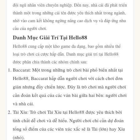
đội ngũ nhân viên chuyên nghiệp. Đến nay, nhà cái đã phát triển
thành một trong những cái tên được yêu thích nhất trong ngành,
nhờ vào cam kết không ngừng nâng cao dịch vụ và đáp ứng nhu
cầu của người chơi.
Danh Mục Giải Trí Tại Hello88
Hello88 cung cấp một kho game đa dạng, bao gồm nhiều thể
loại trò chơi cá cược hấp dẫn. Danh mục giải trí tại Hello88
được phân chia thành các nhóm chính sau:
Baccarat: Một trong những trò chơi bài phổ biến nhất tại
Hello88, Baccarat hấp dẫn người chơi với cách chơi đơn
giản nhưng đầy chiến lược. Đây là trò chơi mà người chơi
cần đoán kết quả của các ván bài giữa hai bên: người chơi
và nhà cái.
Tài Xỉu: Trò chơi Tài Xỉu tại Hello88 được yêu thích bởi
tính chất dễ chơi và dễ hiểu. Người chơi chỉ cần dự đoán
tổng số điểm của các viên xúc xắc sẽ là Tài (lớn) hay Xỉu
(nhỏ).