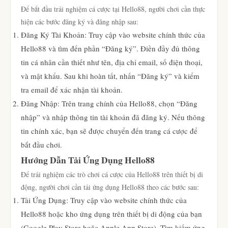
Để bắt đầu trải nghiệm cá cược tại Hello88, người chơi cần thực
hiện các bước đăng ký và đăng nhập sau:
Đăng Ký Tài Khoản: Truy cập vào website chính thức của
Hello88 và tìm đến phần “Đăng ký”. Điền đầy đủ thông
tin cá nhân cần thiết như tên, địa chỉ email, số điện thoại,
và mật khẩu. Sau khi hoàn tất, nhấn “Đăng ký” và kiểm
tra email để xác nhận tài khoản.
Đăng Nhập: Trên trang chính của Hello88, chọn “Đăng
nhập” và nhập thông tin tài khoản đã đăng ký. Nếu thông
tin chính xác, bạn sẽ được chuyển đến trang cá cược để
bắt đầu chơi.
Hướng Dẫn Tải Ứng Dụng Hello88
Để trải nghiệm các trò chơi cá cược của Hello88 trên thiết bị di
động, người chơi cần tải ứng dụng Hello88 theo các bước sau:
Tải Ứng Dụng: Truy cập vào website chính thức của
Hello88 hoặc kho ứng dụng trên thiết bị di động của bạn
(Google Play Store hoặc Apple App Store). Tìm kiếm ứng