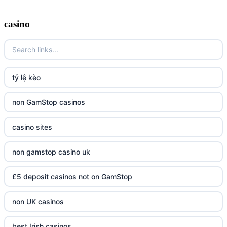
casino
tỷ lệ kèo
non GamStop casinos
casino sites
non gamstop casino uk
£5 deposit casinos not on GamStop
non UK casinos
best Irish casinos