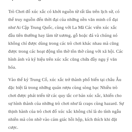
Trò Chơi đổ xúc xắc có khởi nguồn từ rất lâu trên lịch sử, có
thể truy nguồn đến thời đại của những nền văn minh cổ đại
như Ai Cập Trung Quốc, cùng với La Mã Các viên xúc xắc
đầu tiên thường hay làm từ xương, gỗ hoặc đá và chúng nó
không chỉ được dùng trong các trò chơi khác nhau mà cũng
được trong các hoạt động tôn thờ tôn thờ cùng với xã hội. Các
hình ảnh và ký hiệu trên xúc xắc cũng chứa đầy ngụ ý văn
hóa.
Vào thế kỷ Trung Cổ, xúc xắc trở thành phổ biến tại châu Âu
đặc biệt là trong những quán rượu cùng sòng bạc Nhiều trò
chơi được phát triển từ các quy tắc cơ bản xúc xắc, khiến cho
sự hình thành của những trò chơi như là craps cùng hazard. Sự
thịnh hành của trò chơi đổ xúc xắc không chỉ là do tính ngẫu
nhiên mà còn nhờ vào cảm giác hồi hộp, kích thích khi đặt
cược.