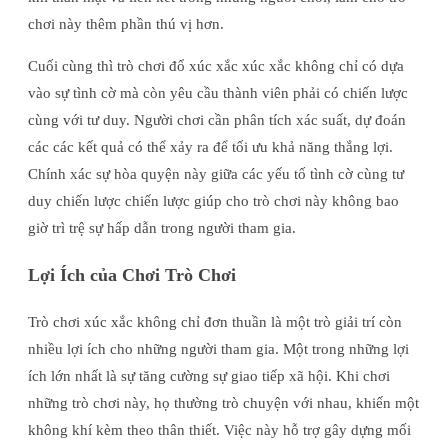
chơi này thêm phần thú vị hơn.
Cuối cùng thì trò chơi đổ xúc xắc xúc xắc không chỉ có dựa
vào sự tình cờ mà còn yêu cầu thành viên phải có chiến lược
cùng với tư duy. Người chơi cần phân tích xác suất, dự đoán
các các kết quả có thể xảy ra để tối ưu khả năng thắng lợi.
Chính xác sự hòa quyện này giữa các yếu tố tình cờ cùng tư
duy chiến lược chiến lược giúp cho trò chơi này không bao
giờ trì trệ sự hấp dẫn trong người tham gia.
Lợi Ích của Chơi Trò Chơi
Trò chơi xúc xắc không chỉ đơn thuần là một trò giải trí còn
nhiều lợi ích cho những người tham gia. Một trong những lợi
ích lớn nhất là sự tăng cường sự giao tiếp xã hội. Khi chơi
những trò chơi này, họ thường trò chuyện với nhau, khiến một
không khí kèm theo thân thiết. Việc này hỗ trợ gây dựng mối