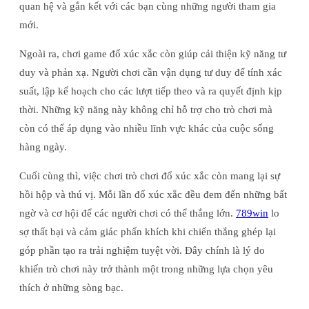
quan hệ và gắn kết với các bạn cùng những người tham gia
mới.
Ngoài ra, chơi game đổ xúc xắc còn giúp cải thiện kỹ năng tư
duy và phản xạ. Người chơi cần vận dụng tư duy để tính xác
suất, lập kế hoạch cho các lượt tiếp theo và ra quyết định kịp
thời. Những kỹ năng này không chỉ hỗ trợ cho trò chơi mà
còn có thể áp dụng vào nhiều lĩnh vực khác của cuộc sống
hàng ngày.
Cuối cùng thì, việc chơi trò chơi đổ xúc xắc còn mang lại sự
hồi hộp và thú vị. Mỗi lần đổ xúc xắc đều đem đến những bất
ngờ và cơ hội để các người chơi có thể thắng lớn.
789win
lo
sợ thất bại và cảm giác phấn khích khi chiến thắng ghép lại
góp phần tạo ra trải nghiệm tuyệt vời. Đây chính là lý do
khiến trò chơi này trở thành một trong những lựa chọn yêu
thích ở những sòng bạc.