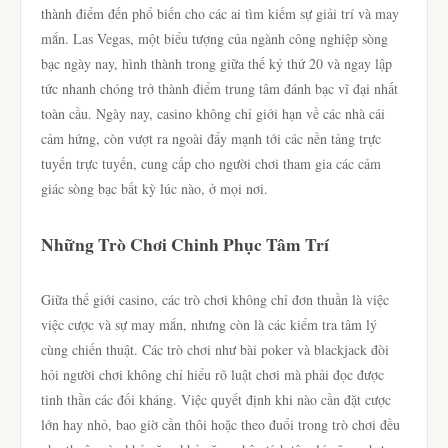
thành điểm đến phổ biến cho các ai tìm kiếm sự giải trí và may
mắn. Las Vegas, một biểu tượng của ngành công nghiệp sòng
bạc ngày nay, hình thành trong giữa thế kỷ thứ 20 và ngay lập
tức nhanh chóng trở thành điểm trung tâm đánh bạc vĩ đại nhất
toàn cầu. Ngày nay, casino không chỉ giới hạn về các nhà cái
cảm hứng, còn vượt ra ngoài đẩy mạnh tới các nền tảng trực
tuyến trực tuyến, cung cấp cho người chơi tham gia các cảm
giác sòng bạc bất kỳ lúc nào, ở mọi nơi.
Những Trò Chơi Chinh Phục Tâm Trí
Giữa thế giới casino, các trò chơi không chỉ đơn thuần là việc
việc cược và sự may mắn, nhưng còn là các kiểm tra tâm lý
cùng chiến thuật. Các trò chơi như bài poker và blackjack đòi
hỏi người chơi không chỉ hiểu rõ luật chơi mà phải đọc được
tinh thần các đối kháng. Việc quyết định khi nào cần đặt cược
lớn hay nhỏ, bao giờ cần thôi hoặc theo đuổi trong trò chơi đều