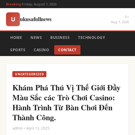
Breaking:
Friday, August 7, 2026
Fri
ukusafullnews
U
Aug 7, 2026
HOME
NEWS
BUSINESS
TECHNOLOGY
SPORTS
CASINO
CONTACT
UNCATEGORIZED
Khám Phá Thú Vị Thế Giới Đầy
Màu Sắc các Trò Chơi Casino:
Hành Trình Từ Bàn Chơi Đến
Thành Công.
admin • April 13, 2025