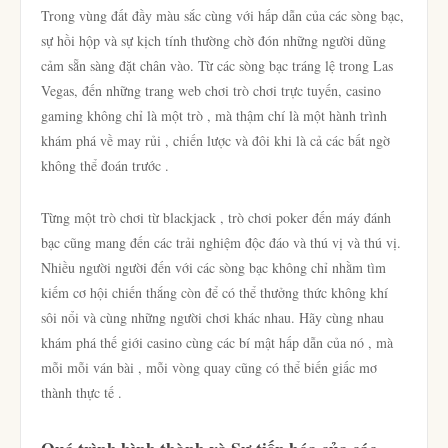
Trong vùng đất đầy màu sắc cùng với hấp dẫn của các sòng bạc,
sự hồi hộp và sự kịch tính thường chờ đón những người dũng
cảm sẵn sàng đặt chân vào. Từ các sòng bạc tráng lệ trong Las
Vegas, đến những trang web chơi trò chơi trực tuyến, casino
gaming không chỉ là một trò , mà thậm chí là một hành trình
khám phá về may rủi , chiến lược và đôi khi là cả các bất ngờ
không thể đoán trước .
Từng một trò chơi từ blackjack , trò chơi poker đến máy đánh
bạc cũng mang đến các trải nghiệm độc đáo và thú vị và thú vị.
Nhiều người người đến với các sòng bạc không chỉ nhằm tìm
kiếm cơ hội chiến thắng còn để có thể thưởng thức không khí
sôi nổi và cùng những người chơi khác nhau. Hãy cùng nhau
khám phá thế giới casino cùng các bí mật hấp dẫn của nó , mà
mỗi mỗi ván bài , mỗi vòng quay cũng có thể biến giấc mơ
thành thực tế .