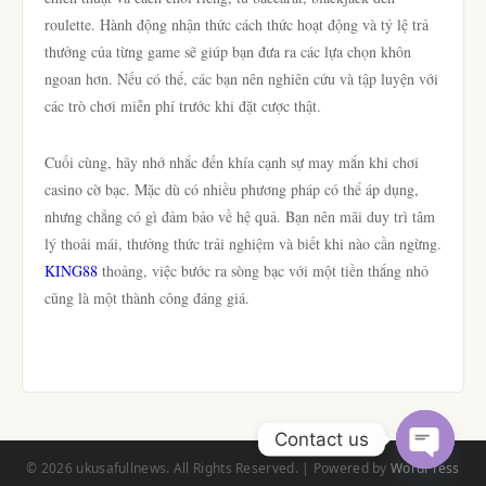
roulette. Hành động nhận thức cách thức hoạt động và tỷ lệ trả
thưởng của từng game sẽ giúp bạn đưa ra các lựa chọn khôn
ngoan hơn. Nếu có thể, các bạn nên nghiên cứu và tập luyện với
các trò chơi miễn phí trước khi đặt cược thật.
Cuối cùng, hãy nhớ nhắc đến khía cạnh sự may mắn khi chơi
casino cờ bạc. Mặc dù có nhiều phương pháp có thể áp dụng,
nhưng chẳng có gì đảm bảo về hệ quả. Bạn nên mãi duy trì tâm
lý thoải mái, thưởng thức trải nghiệm và biết khi nào cần ngừng.
KING88
thoảng, việc bước ra sòng bạc với một tiền thắng nhỏ
cũng là một thành công đáng giá.
Contact us
© 2026 ukusafullnews. All Rights Reserved. | Powered by
WordPress
Open