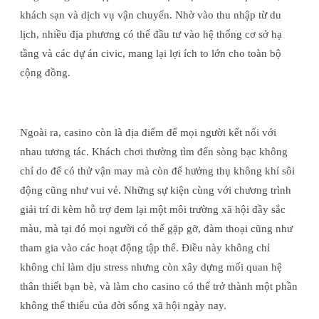
khách sạn và dịch vụ vận chuyển. Nhờ vào thu nhập từ du
lịch, nhiều địa phương có thể đầu tư vào hệ thống cơ sở hạ
tầng và các dự án civic, mang lại lợi ích to lớn cho toàn bộ
cộng đồng.
Ngoài ra, casino còn là địa điểm để mọi người kết nối với
nhau tương tác. Khách chơi thường tìm đến sòng bạc không
chỉ do để có thử vận may mà còn để hưởng thụ không khí sôi
động cũng như vui vẻ. Những sự kiện cùng với chương trình
giải trí đi kèm hỗ trợ đem lại một môi trường xã hội đầy sắc
màu, mà tại đó mọi người có thể gặp gỡ, đàm thoại cũng như
tham gia vào các hoạt động tập thể. Điều này không chỉ
không chỉ làm dịu stress nhưng còn xây dựng mối quan hệ
thân thiết bạn bè, và làm cho casino có thể trở thành một phần
không thể thiếu của đời sống xã hội ngày nay.