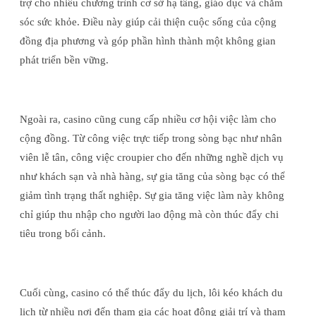
trợ cho nhiều chương trình cơ sở hạ tầng, giáo dục và chăm
sóc sức khỏe. Điều này giúp cải thiện cuộc sống của cộng
đồng địa phương và góp phần hình thành một không gian
phát triển bền vững.
Ngoài ra, casino cũng cung cấp nhiều cơ hội việc làm cho
cộng đồng. Từ công việc trực tiếp trong sòng bạc như nhân
viên lễ tân, công việc croupier cho đến những nghề dịch vụ
như khách sạn và nhà hàng, sự gia tăng của sòng bạc có thể
giảm tình trạng thất nghiệp. Sự gia tăng việc làm này không
chỉ giúp thu nhập cho người lao động mà còn thúc đẩy chi
tiêu trong bối cảnh.
Cuối cùng, casino có thể thúc đẩy du lịch, lôi kéo khách du
lịch từ nhiều nơi đến tham gia các hoạt động giải trí và tham