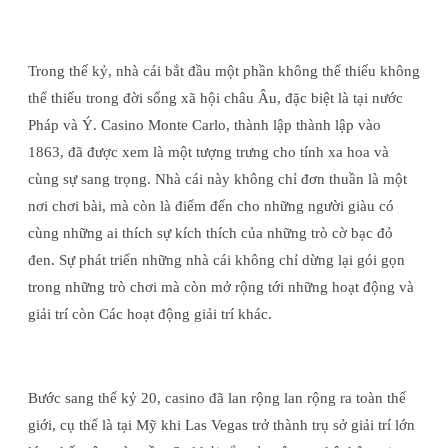
Trong thế kỷ, nhà cái bắt đầu một phần không thể thiếu không
thể thiếu trong đời sống xã hội châu Âu, đặc biệt là tại nước
Pháp và Ý. Casino Monte Carlo, thành lập thành lập vào
1863, đã được xem là một tượng trưng cho tính xa hoa và
cùng sự sang trọng. Nhà cái này không chỉ đơn thuần là một
nơi chơi bài, mà còn là điểm đến cho những người giàu có
cùng những ai thích sự kích thích của những trò cờ bạc đỏ
đen. Sự phát triển những nhà cái không chỉ dừng lại gói gọn
trong những trò chơi mà còn mở rộng tới những hoạt động và
giải trí còn Các hoạt động giải trí khác.
Bước sang thế kỷ 20, casino đã lan rộng lan rộng ra toàn thế
giới, cụ thể là tại Mỹ khi Las Vegas trở thành trụ sở giải trí lớn