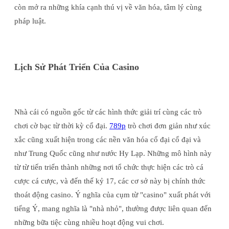
còn mở ra những khía cạnh thú vị về văn hóa, tâm lý cùng
pháp luật.
Lịch Sử Phát Triển Của Casino
Nhà cái có nguồn gốc từ các hình thức giải trí cùng các trò
chơi cờ bạc từ thời kỳ cổ đại.
789p
trò chơi đơn giản như xúc
xắc cũng xuất hiện trong các nền văn hóa cổ đại cổ đại và
như Trung Quốc cũng như nước Hy Lạp. Những mô hình này
từ từ tiến triển thành những nơi tổ chức thực hiện các trò cá
cược cá cược, và đến thế kỷ 17, các cơ sở này bị chính thức
thoát động casino. Ý nghĩa của cụm từ "casino" xuất phát với
tiếng Ý, mang nghĩa là "nhà nhỏ", thường được liên quan đến
những bữa tiệc cùng nhiều hoạt động vui chơi.