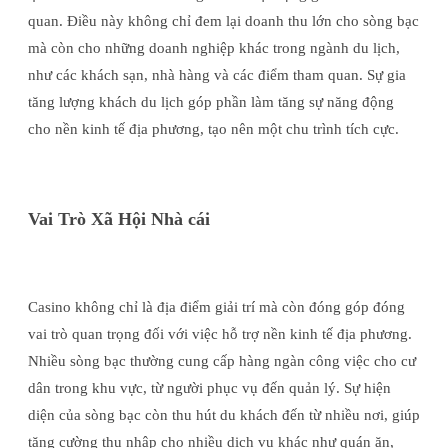
quan. Điều này không chỉ đem lại doanh thu lớn cho sòng bạc
mà còn cho những doanh nghiệp khác trong ngành du lịch,
như các khách sạn, nhà hàng và các điểm tham quan. Sự gia
tăng lượng khách du lịch góp phần làm tăng sự năng động
cho nền kinh tế địa phương, tạo nên một chu trình tích cực.
Vai Trò Xã Hội Nhà cái
Casino không chỉ là địa điểm giải trí mà còn đóng góp đóng
vai trò quan trọng đối với việc hỗ trợ nền kinh tế địa phương.
Nhiều sòng bạc thường cung cấp hàng ngàn công việc cho cư
dân trong khu vực, từ người phục vụ đến quản lý. Sự hiện
diện của sòng bạc còn thu hút du khách đến từ nhiều nơi, giúp
tăng cường thu nhập cho nhiều dịch vụ khác như quán ăn,