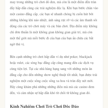
may trong những trò chơi đỏ đen, mà còn là một điểm đến tràn
đầy hấp dẫn cùng các trải nghiệm độc lạ. Khi bạn bước chân vào
một casino đẳng cấp, các bạn sẽ nhanh chóng bị cuốn hút bởi
những không khí náo nhiệt, ánh sáng rực rỡ và các âm thanh sôi
động của các trò chơi máy và các bàn chơi. Địa điểm này không
chỉ đơn thuần là một không gian không gian giải trí, mà còn
một thế giới mà mỗi bước đi của bạn của bạn ẩn chứa các bất
ngờ thú vị.
Bên cạnh những trò chơi hấp dẫn ví dụ như poker, blackjack
hoặc rulet, các sòng bạc đẳng cấp cũng mang đến các dịch vụ
cùng tiện lợi. Tại các nhà hàng hạng sang với những món ăn
đẳng cấp cho đến những show nghệ thuật tốt nhất, bạn được trải
nghiệm một cuộc sống cuộc sống xa hoa và tràn đầy nét mới.
Hãy cùng khám phá những những điều mà mà các casino đem
đến, và cảm nhận sự hấp dẫn khó từ chối từ không gian đó.
Kinh Nghiệm Chơi Trò Chơi Độc Đáo