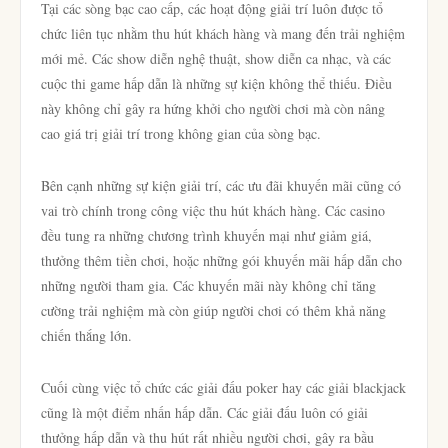
Tại các sòng bạc cao cấp, các hoạt động giải trí luôn được tổ
chức liên tục nhằm thu hút khách hàng và mang đến trải nghiệm
mới mẻ. Các show diễn nghệ thuật, show diễn ca nhạc, và các
cuộc thi game hấp dẫn là những sự kiện không thể thiếu. Điều
này không chỉ gây ra hứng khởi cho người chơi mà còn nâng
cao giá trị giải trí trong không gian của sòng bạc.
Bên cạnh những sự kiện giải trí, các ưu đãi khuyến mãi cũng có
vai trò chính trong công việc thu hút khách hàng. Các casino
đều tung ra những chương trình khuyến mại như giảm giá,
thưởng thêm tiền chơi, hoặc những gói khuyến mãi hấp dẫn cho
những người tham gia. Các khuyến mãi này không chỉ tăng
cường trải nghiệm mà còn giúp người chơi có thêm khả năng
chiến thắng lớn.
Cuối cùng việc tổ chức các giải đấu poker hay các giải blackjack
cũng là một điểm nhấn hấp dẫn. Các giải đấu luôn có giải
thưởng hấp dẫn và thu hút rất nhiều người chơi, gây ra bầu