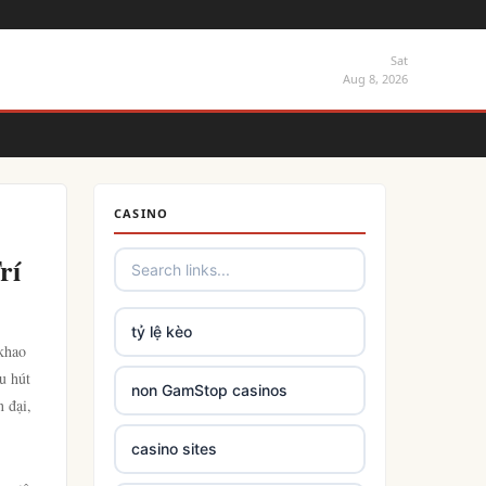
Sat
Aug 8, 2026
CASINO
rí
tỷ lệ kèo
 khao
u hút
non GamStop casinos
 đại,
casino sites