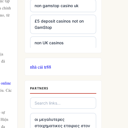
ục tập
non gamstop casino uk
a chính
no, từ
£5 deposit casinos not on
GamStop
non UK casinos
ịa
best Irish casinos
 đã
nhà cái tr88
tg 88
 online
PARTNERS
TR88
hóa. Các
https://tg88com.net/
 sự
. Hiện
οι μεγαλυτερες
website Go8
στοιχηματικες εταιριες στον
 đa