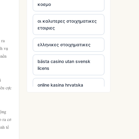
κοσμο
tr88 đăng nhập
οι καλυτερες στοιχηματικες
tg88 đăng nhập
εταιριες
 ra
tg88.com
ελληνικες στοιχηματικες
ch vụ
 nền
nk88 vip
bästa casino utan svensk
licens
TG88
i
online kasina hrvatska
iêu cực
32win company
bästa casino utan svensk
nk88 slot
licens
rộng
o ra cơ
nhà cái lv88
bästa casino utan svensk
inh tế
licens