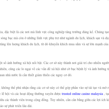
gia, đặc biệt là các nơi mà lĩnh vực công nghiệp tăng trưởng đáng kể. Chúng tạo
 sòng bạc mà còn ở những lĩnh vực phụ trợ như ngành du lịch, khách sạn và dị
 tăng lên luợng khách du lịch, từ đó khuyến khích mua sắm và sự lớn mạnh của
ột số ảnh hưởng xã hội nổi bật. Các cơ sở này thành nơi giải trí cho nhiều ngườ
hiên, cũng các lo ngại về các vấn đề xã hội như cờ bạc bệnh lý và ảnh hưởng t
uan nhà nước là cần thiết giảm thiểu các nguy cơ đó.
 không thể phủ nhận rằng các cơ sở này có thể góp phần vào sự tái tạo và mở 
ác lễ hội và các hoạt động thường xuyên được
trusted online casino malaysia
, tạ
ữa các thành viên trong cộng đồng. Tuy nhiên, cần cân bằng giữa các lợi ích k
o sự phát triển lâu dài.