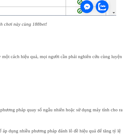
h chơi này cùng 188bet!
ày một cách hiệu quả, mọi người cần phải nghiên cứu cùng luyện
ằng phương pháp quay số ngẫu nhiên hoặc sử dụng máy tính cho ra
hể áp dụng nhiều phương pháp đánh lô đề hiệu quả để tăng tỷ lệ