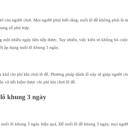
rì của người chơi. Mọi người phải biết rằng, nuôi lô đề không phải là 
khung số phù hợp.
ng một nhiều ngày liên tiếp được. Tuy nhiên, việc kiên trì không bỏ cu
ười áp dụng nuôi lô khung 3 ngày.
a khá chi phí khi chơi lô đề. Phương pháp đánh lô này sẽ giúp người c
n và tiết kiệm được chi phí khi chơi lô đề.
 lô khung 3 ngày
nuôi lô khung 3 ngày hiệu quả. Để nuôi lô đề khung 3 ngày, mọi người 