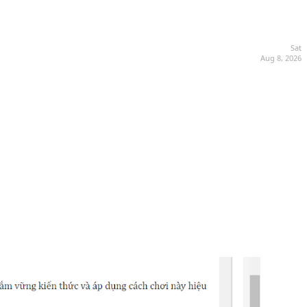
Sat
Aug 8, 2026