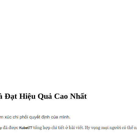
à Đạt Hiệu Quả Cao Nhất