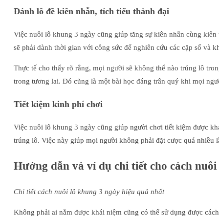
Đánh lô đề kiên nhẫn, tích tiểu thành đại
Việc nuôi lô khung 3 ngày cũng giúp tăng sự kiên nhẫn cùng kiên t
sẽ phải dành thời gian với công sức để nghiên cứu các cặp số và 
Thực tế cho thấy rõ rằng, mọi người sẽ không thể nào trúng lô tro
trong tương lai. Đó cũng là một bài học đáng trân quý khi mọi ng
Tiết kiệm kinh phí chơi
Việc nuôi lô khung 3 ngày cũng giúp người chơi tiết kiệm được kh
trúng lô. Việc này giúp mọi người không phải đặt cược quá nhiều lầ
Hướng dẫn và ví dụ chi tiết cho cách nuôi
Chi tiết cách nuôi lô khung 3 ngày hiệu quả nhất
Không phải ai nắm được khái niệm cũng có thể sử dụng được cách 