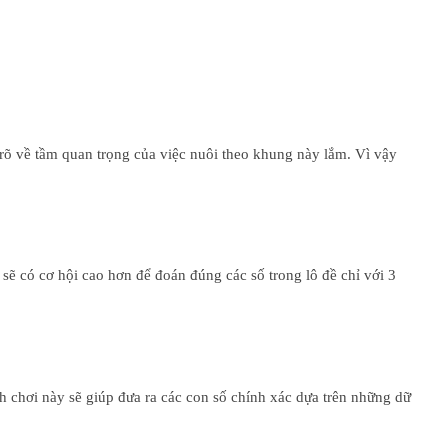
 rõ về tầm quan trọng của việc nuôi theo khung này lắm. Vì vậy
 sẽ có cơ hội cao hơn để đoán đúng các số trong lô đề chỉ với 3
ch chơi này sẽ giúp đưa ra các con số chính xác dựa trên những dữ