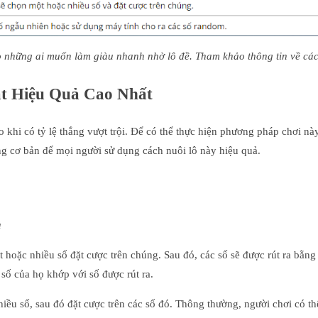
 những ai muốn làm giàu nhanh nhờ lô đề. Tham khảo thông tin về các
t Hiệu Quả Cao Nhất
 khi có tỷ lệ thắng vượt trội. Để có thể thực hiện phương pháp chơi n
g cơ bản để mọi người sử dụng cách nuôi lô này hiệu quả.
ả
ột hoặc nhiều số đặt cược trên chúng. Sau đó, các số sẽ được rút ra b
 số của họ khớp với số được rút ra.
iều số, sau đó đặt cược trên các số đó. Thông thường, người chơi có t