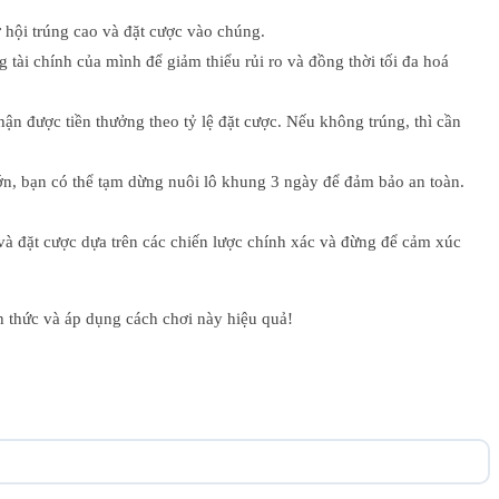
ơ hội trúng cao và đặt cược vào chúng.
tài chính của mình để giảm thiểu rủi ro và đồng thời tối đa hoá
ận được tiền thưởng theo tỷ lệ đặt cược. Nếu không trúng, thì cần
lớn, bạn có thể tạm dừng nuôi lô khung 3 ngày để đảm bảo an toàn.
 và đặt cược dựa trên các chiến lược chính xác và đừng để cảm xúc
n thức và áp dụng cách chơi này hiệu quả!