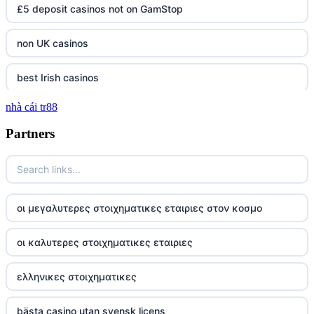
£5 deposit casinos not on GamStop
non UK casinos
best Irish casinos
nhà cái tr88
tg 88
Partners
TR88
https://tg88com.net/
οι μεγαλυτερες στοιχηματικες εταιριες στον κοσμο
website Go8
οι καλυτερες στοιχηματικες εταιριες
tr88 đăng nhập
ελληνικες στοιχηματικες
tg88 đăng nhập
bästa casino utan svensk licens