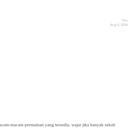
Thu
Aug 6, 2026
macam-macam permainan yang tersedia, wajar jika banyak sekali