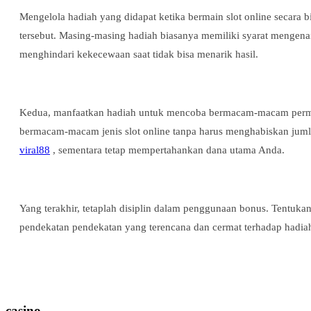
Mengelola hadiah yang didapat ketika bermain slot online secara
tersebut. Masing-masing hadiah biasanya memiliki syarat mengen
menghindari kekecewaan saat tidak bisa menarik hasil.
Kedua, manfaatkan hadiah untuk mencoba bermacam-macam perm
bermacam-macam jenis slot online tanpa harus menghabiskan jum
viral88
, sementara tetap mempertahankan dana utama Anda.
Yang terakhir, tetaplah disiplin dalam penggunaan bonus. Tentuk
pendekatan pendekatan yang terencana dan cermat terhadap hadia
casino