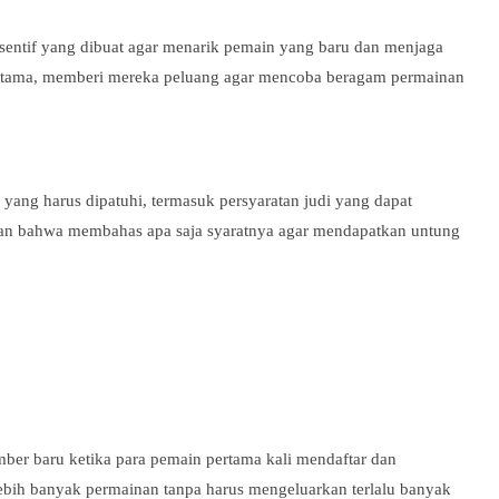
insentif yang dibuat agar menarik pemain yang baru dan menjaga
pertama, memberi mereka peluang agar mencoba beragam permainan
 yang harus dipatuhi, termasuk persyaratan judi yang dapat
kan bahwa membahas apa saja syaratnya agar mendapatkan untung
ber baru ketika para pemain pertama kali mendaftar dan
bih banyak permainan tanpa harus mengeluarkan terlalu banyak