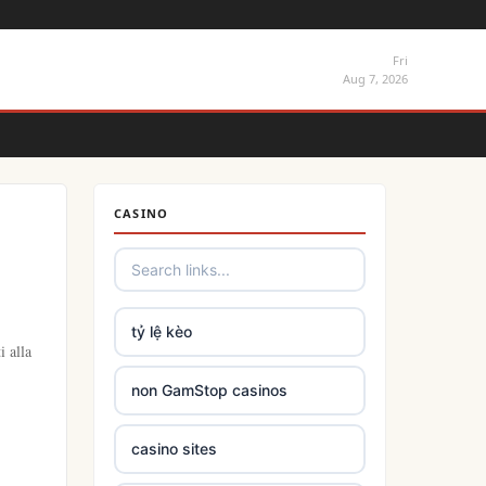
Fri
Aug 7, 2026
CASINO
tỷ lệ kèo
i alla
non GamStop casinos
casino sites