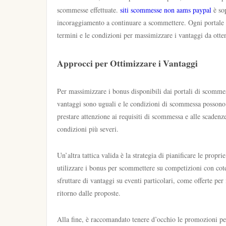
scommesse effettuate.
siti scommesse non aams paypal
è sop
incoraggiamento a continuare a scommettere. Ogni portale d
termini e le condizioni per massimizzare i vantaggi da otte
Approcci per Ottimizzare i Vantaggi
Per massimizzare i bonus disponibili dai portali di scommes
vantaggi sono uguali e le condizioni di scommessa possono 
prestare attenzione ai requisiti di scommessa e alle scadenz
condizioni più severi.
Un’altra tattica valida è la strategia di pianificare le pro
utilizzare i bonus per scommettere su competizioni con cotes
sfruttare di vantaggi su eventi particolari, come offerte per
ritorno dalle proposte.
Alla fine, è raccomandato tenere d’occhio le promozioni perio