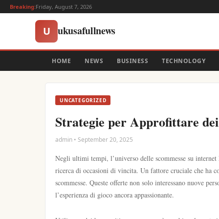
Breaking:
Friday, August 7, 2026
ukusafullnews
U
HOME
NEWS
BUSINESS
TECHNOLOGY
UNCATEGORIZED
Strategie per Approfittare de
admin • September 20, 2025
Negli ultimi tempi, l’universo delle scommesse su internet
ricerca di occasioni di vincita. Un fattore cruciale che ha 
scommesse. Queste offerte non solo interessano nuove person
l’esperienza di gioco ancora appassionante.