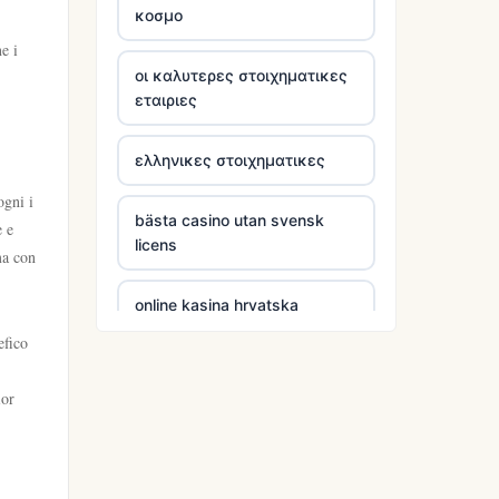
κοσμο
tr88 đăng nhập
e i
οι καλυτερες στοιχηματικες
tg88 đăng nhập
εταιριες
tg88.com
ελληνικες στοιχηματικες
ogni i
nk88 vip
bästa casino utan svensk
e e
licens
ma con
TG88
online kasina hrvatska
32win company
efico
bästa casino utan svensk
nk88 slot
licens
ior
nhà cái lv88
bästa casino utan svensk
licens