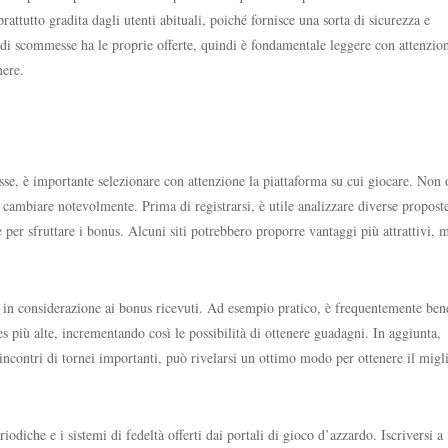
rattutto gradita dagli utenti abituali, poiché fornisce una sorta di sicurezza e
i scommesse ha le proprie offerte, quindi è fondamentale leggere con attenzion
nere.
se, è importante selezionare con attenzione la piattaforma su cui giocare. Non 
cambiare notevolmente. Prima di registrarsi, è utile analizzare diverse propost
e per sfruttare i bonus. Alcuni siti potrebbero proporre vantaggi più attrattivi, 
prie in considerazione ai bonus ricevuti. Ad esempio pratico, è frequentemente ben
 più alte, incrementando così le possibilità di ottenere guadagni. In aggiunta,
 incontri di tornei importanti, può rivelarsi un ottimo modo per ottenere il migl
diche e i sistemi di fedeltà offerti dai portali di gioco d’azzardo. Iscriversi a