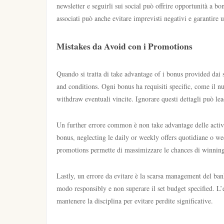
newsletter e seguirli sui social può offrire opportunità a bo
associati può anche evitare imprevisti negativi e garantire 
Mistakes da Avoid con i Promotions
Quando si tratta di take advantage of i bonus provided dai 
and conditions. Ogni bonus ha requisiti specific, come il 
withdraw eventuali vincite. Ignorare questi dettagli può lea
Un further errore common è non take advantage delle active 
bonus, neglecting le daily or weekly offers quotidiane o w
promotions permette di massimizzare le chances di winning 
Lastly, un errore da evitare è la scarsa management del ban
modo responsibly e non superare il set budget specified. L
mantenere la disciplina per evitare perdite significative.