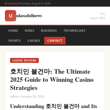
Breaking:
Thursday, August 6, 2026
Thu
ukusafullnews
U
Aug 6, 2026
HOME
NEWS
BUSINESS
TECHNOLOGY
SPORTS
CASINO
CONTACT
CASINO REVIEWS
호치민 불건마: The Ultimate
2025 Guide to Winning Casino
Strategies
admin • January 30, 2026
Understanding 호치민 불건마 and Its