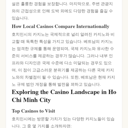
설은 훌륭한 경험을 보장합니다. 마지막으로, 주변 관광지
와의 근접성으로 인해 도박 외에도 다양한 경험을 즐길 수
있습니다.
How Local Casinos Compare Internationally
호치민시의 카지노는 국제적으로 널리 알려진 카지노와 비
교할 때 독특한 특성을 가지고 있습니다. 베트남의 카지노
는 엄격한 규제를 통해 운영되며, 국제 카지노와 유사한 수
준의 서비스를 제공하는 경우가 많습니다. 그러나 내부 인
프라와 디자인은 국제 수준에 다소 미달되는 경우도 있으
며, 이 점이 고급스러운 분위기를 제공하는 다른 국제 카지
노와의 차별점이 될 수 있습니다. 또한, 베트남은 현재 카지
노 규제 법안 개정을 통해 발전을 꾀하고 있습니다.
Exploring the Casino Landscape in Ho
Chi Minh City
Top Casinos to Visit
호치민시에는 방문할 가치가 있는 다양한 카지노들이 있습
니다. 그 중 몇 가지를 소개하자면: