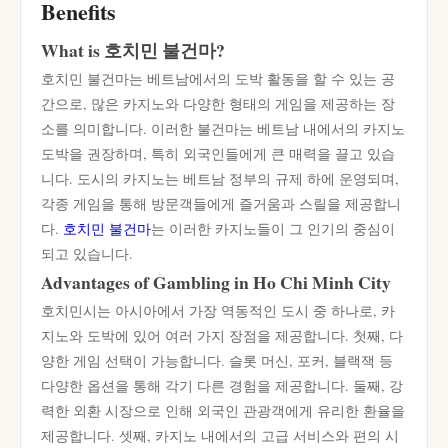
Benefits
What is 호치민 불건마?
호치민 불건마는 베트남에서의 도박 활동을 할 수 있는 공
간으로, 많은 카지노와 다양한 형태의 게임을 제공하는 장
소를 의미합니다. 이러한 불건마는 베트남 내에서의 카지노
도박을 권장하며, 특히 외국인들에게 큰 매력을 끌고 있습
니다. 도시의 카지노는 베트남 정부의 규제 하에 운영되며,
각종 게임을 통해 방문객들에게 즐거움과 스릴을 제공합니
다.
호치민 불건마
는 이러한 카지노들이 그 인기의 중심이
되고 있습니다.
Advantages of Gambling in Ho Chi Minh City
호치민시는 아시아에서 가장 역동적인 도시 중 하나로, 카
지노와 도박에 있어 여러 가지 장점을 제공합니다. 첫째, 다
양한 게임 선택이 가능합니다. 슬롯 머신, 포커, 블랙잭 등
다양한 옵션을 통해 각기 다른 경험을 제공합니다. 둘째, 강
력한 외환 시장으로 인해 외국인 관광객에게 유리한 환율을
제공합니다. 셋째, 카지노 내에서의 고급 서비스와 편의 시