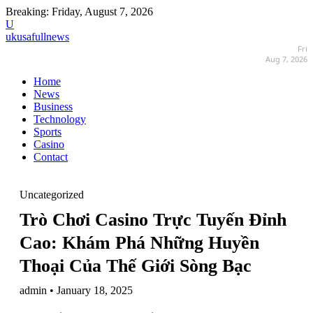
Breaking:
Friday, August 7, 2026
U
ukusafullnews
Fri
Aug 7, 2026
Home
News
Business
Technology
Sports
Casino
Contact
Uncategorized
Trò Chơi Casino Trực Tuyến Đỉnh
Cao: Khám Phá Những Huyền
Thoại Của Thế Giới Sòng Bạc
admin • January 18, 2025