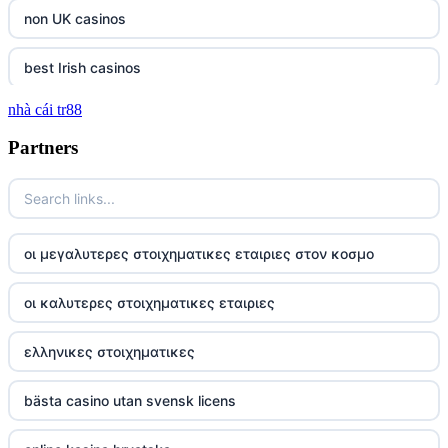
non UK casinos
best Irish casinos
nhà cái tr88
tg 88
Partners
TR88
https://tg88com.net/
οι μεγαλυτερες στοιχηματικες εταιριες στον κοσμο
website Go8
οι καλυτερες στοιχηματικες εταιριες
tr88 đăng nhập
ελληνικες στοιχηματικες
tg88 đăng nhập
bästa casino utan svensk licens
tg88.com