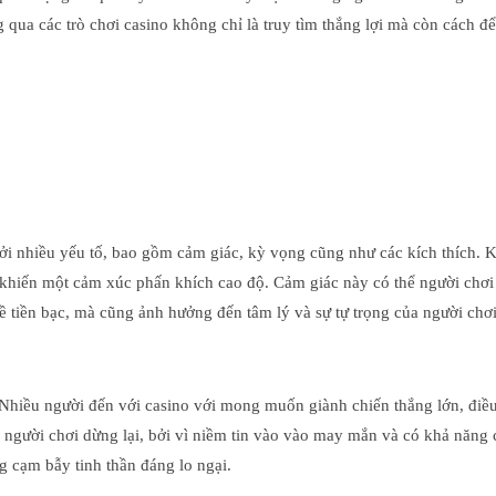
qua các trò chơi casino không chỉ là truy tìm thắng lợi mà còn cách đ
 bởi nhiều yếu tố, bao gồm cảm giác, kỳ vọng cũng như các kích thích. 
 khiến một cảm xúc phấn khích cao độ. Cảm giác này có thể người chơi
ề tiền bạc, mà cũng ảnh hưởng đến tâm lý và sự tự trọng của người chơi
 Nhiều người đến với casino với mong muốn giành chiến thắng lớn, điều 
người chơi dừng lại, bởi vì niềm tin vào vào may mắn và có khả năng c
ng cạm bẫy tinh thần đáng lo ngại.