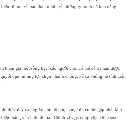
ể hiểu rõ hơn về bản thân mình, về những gì mình có khả năng
Khi tham gia một sòng bạc, các người chơi có thể cảm nhận được
 quyết định những lựa chọn nhanh chóng, kể cả không hề tính toán
.
đó thúc đẩy các người chơi tiếp tục cược dù có thể gặp phải khó
hiến thắng vẫn luôn tồn tại. Chính vì vậy, công việc kiểm soát