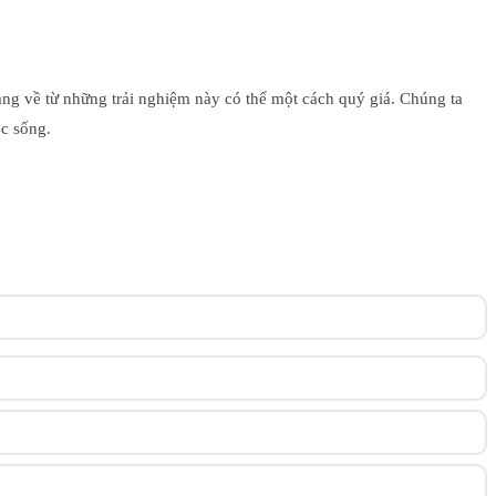
ang về từ những trải nghiệm này có thể một cách quý giá. Chúng ta
ộc sống.