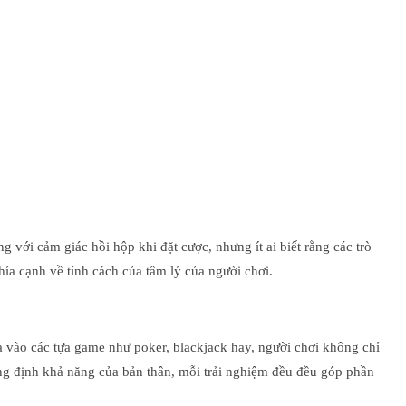
ng với cảm giác hồi hộp khi đặt cược, nhưng ít ai biết rằng các trò
ía cạnh về tính cách của tâm lý của người chơi.
a vào các tựa game như poker, blackjack hay, người chơi không chỉ
ẳng định khả năng của bản thân, mỗi trải nghiệm đều đều góp phần