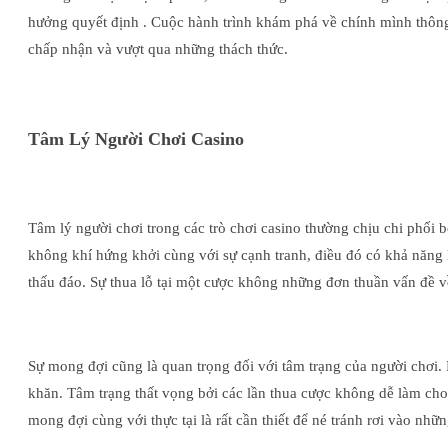
hưởng quyết định . Cuộc hành trình khám phá về chính mình thông 
chấp nhận và vượt qua những thách thức.
Tâm Lý Người Chơi Casino
Tâm lý người chơi trong các trò chơi casino thường chịu chi phối
không khí hứng khởi cùng với sự cạnh tranh, điều đó có khả năng
thấu đáo. Sự thua lỗ tại một cược không những đơn thuần vấn đề v
Sự mong đợi cũng là quan trọng đối với tâm trạng của người chơi.
khăn. Tâm trạng thất vọng bởi các lần thua cược không dễ làm cho 
mong đợi cùng với thực tại là rất cần thiết để né tránh rơi vào nhữ