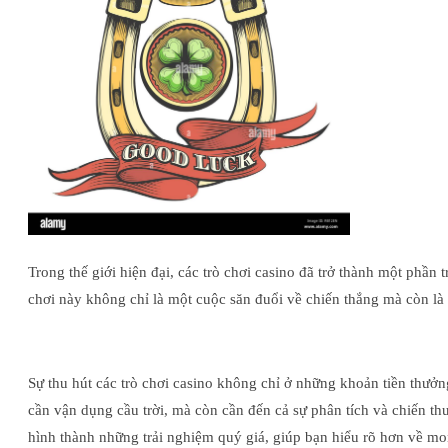
Trong thế giới hiện đại, các trò chơi casino đã trở thành một phần 
chơi này không chỉ là một cuộc săn đuổi về chiến thắng mà còn là 
Sự thu hút các trò chơi casino không chỉ ở những khoản tiền thưở
cần vận dụng cầu trời, mà còn cần đến cả sự phân tích và chiến t
hình thành những trải nghiệm quý giá, giúp bạn hiểu rõ hơn về 