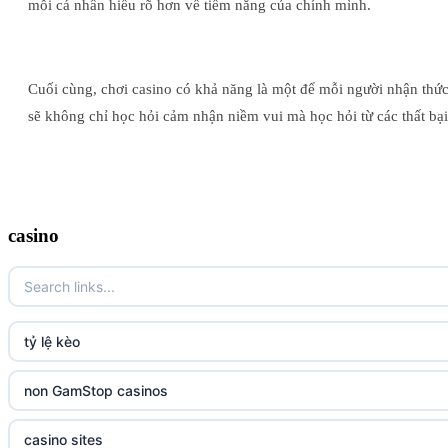
mỗi cá nhân hiểu rõ hơn về tiềm năng của chính mình.
Cuối cùng, chơi casino có khả năng là một để mỗi người nhận thức
sẽ không chỉ học hỏi cảm nhận niềm vui mà học hỏi từ các thất bại
casino
tỷ lệ kèo
non GamStop casinos
casino sites