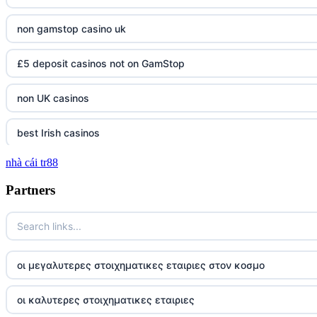
non gamstop casino uk
£5 deposit casinos not on GamStop
non UK casinos
best Irish casinos
nhà cái tr88
tg 88
Partners
TR88
https://tg88com.net/
οι μεγαλυτερες στοιχηματικες εταιριες στον κοσμο
website Go8
οι καλυτερες στοιχηματικες εταιριες
tr88 đăng nhập