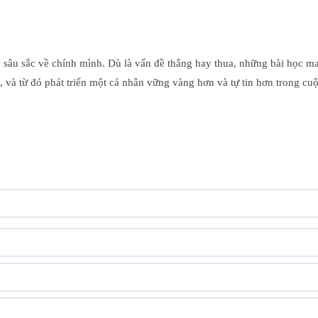
 sâu sắc về chính mình. Dù là vấn đề thắng hay thua, những bài học m
, và từ đó phát triển một cá nhân vững vàng hơn và tự tin hơn trong cu