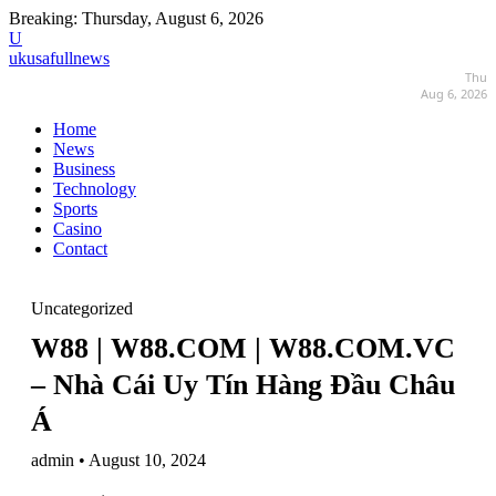
Breaking:
Thursday, August 6, 2026
U
ukusafullnews
Thu
Aug 6, 2026
Home
News
Business
Technology
Sports
Casino
Contact
Uncategorized
W88 | W88.COM | W88.COM.VC
– Nhà Cái Uy Tín Hàng Đầu Châu
Á
admin • August 10, 2024