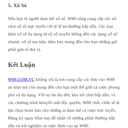
5. Xổ Số
Nếu bạn là người đam mê xổ số, W88 cũng cung cấp các trò
chơi xổ số trực tuyến với tỷ lệ trả thưởng hấp dẫn. Các loại
hình xổ số đa dạng từ xổ số truyền thống đến các dạng xổ số
nhanh, xổ số ma trận, đảm bảo mang đến cho bạn những giờ
phút giải trí thú vị.
Kết Luận
W88.COM.VC
không chỉ là nơi cung cấp các link vào W88
an toàn mà còn mang đến cho bạn một thế giới cá cược phong
phú và đa dạng. Với uy tín lâu đời, kho trò chơi hấp dẫn, và
các chương trình khuyến mãi độc quyền, W88 chắc chắn sẽ là
lựa chọn hoàn hảo cho những ai đam mê cá cược trực tuyến.
Đăng ký ngay hôm nay để nhận về những phần thưởng hấp
dẫn và trải nghiệm cá cược đỉnh cao tại W88.