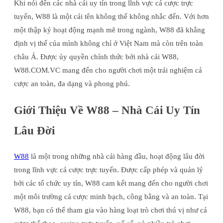
Khi nói đến các nhà cái uy tín trong lĩnh vực cá cược trực
tuyến, W88 là một cái tên không thể không nhắc đến. Với hơn
một thập kỷ hoạt động mạnh mẽ trong ngành, W88 đã khẳng
định vị thế của mình không chỉ ở Việt Nam mà còn trên toàn
châu Á. Được ủy quyền chính thức bởi nhà cái W88,
W88.COM.VC mang đến cho người chơi một trải nghiệm cá
cược an toàn, đa dạng và phong phú.
Giới Thiệu Về W88 – Nhà Cái Uy Tín
Lâu Đời
W88
là một trong những nhà cái hàng đầu, hoạt động lâu đời
trong lĩnh vực cá cược trực tuyến. Được cấp phép và quản lý
bởi các tổ chức uy tín, W88 cam kết mang đến cho người chơi
một môi trường cá cược minh bạch, công bằng và an toàn. Tại
W88, bạn có thể tham gia vào hàng loạt trò chơi thú vị như cá