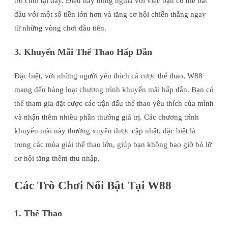
trò chơi tại đây. Điều này đồng nghĩa với việc bạn có thể bắt
đầu với một số tiền lớn hơn và tăng cơ hội chiến thắng ngay
từ những vòng chơi đầu tiên.
3. Khuyến Mãi Thể Thao Hấp Dẫn
Đặc biệt, với những người yêu thích cá cược thể thao, W88
mang đến hàng loạt chương trình khuyến mãi hấp dẫn. Bạn có
thể tham gia đặt cược các trận đấu thể thao yêu thích của mình
và nhận thêm nhiều phần thưởng giá trị. Các chương trình
khuyến mãi này thường xuyên được cập nhật, đặc biệt là
trong các mùa giải thể thao lớn, giúp bạn không bao giờ bỏ lỡ
cơ hội tăng thêm thu nhập.
Các Trò Chơi Nổi Bật Tại W88
1. Thể Thao